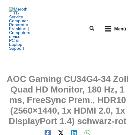
Zum
Inhalt
springen
Suchen
Menü
AOC Gaming CU34G4-34 Zoll
Quad HD Monitor, 180 Hz, 1
ms, FreeSync Prem., HDR10
(2560×1440, 1x HDMI 2.0, 1x
DisplayPort 1.4) schwarz-rot