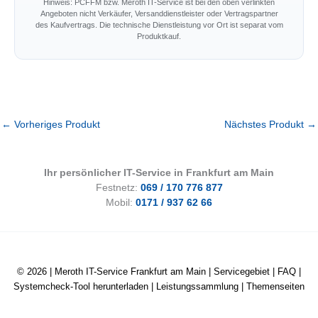
Hinweis: PCFFM bzw. Meroth IT-Service ist bei den oben verlinkten
Angeboten nicht Verkäufer, Versanddienstleister oder Vertragspartner
des Kaufvertrags. Die technische Dienstleistung vor Ort ist separat vom
Produktkauf.
←
Vorheriges Produkt
Nächstes Produkt
→
Ihr persönlicher IT-Service in Frankfurt am Main
Festnetz:
069 / 170 776 877
Mobil:
0171 / 937 62 66
© 2026 |
Meroth IT-Service Frankfurt am Main
|
Servicegebiet
|
FAQ
|
Systemcheck-Tool herunterladen
|
Leistungssammlung
|
Themenseiten