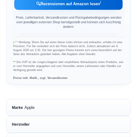
ℹ︎
🔍
Rezensionen auf Amazon lesen
Preis, Lieferbarkeit, Versandkosten und Rückgabebedingungen werden
vom jeweiligen externen Shop bereitgestellt und können sich kurzfristig
ändern.
ℹ︎ / * Werbung: Wenn Sie auf einen dieser Links klicken und einkaufen, erhalte ich eine
Provision. Für Sie verändert sich der Preis dadurch nicht. Zuletzt aktualisiert am 6.
August 2026 um 2:32. Die hier gezeigten Preise können sich zwischenzeitlich auf der
Seite des Verkäufers geändert haben. Alle Angaben ohne Gewähr.
** Die UVP ist der vorgeschlagene oder empfohlene Verkaufspreis eines Produkts, wie
er vom Hersteller angegeben und vom Hersteller, einem Lieferanten oder Händler zur
Verfügung gestellt wird.
Preise inkl. MwSt., zzgl. Versandkosten
Apple
Marke
Hersteller