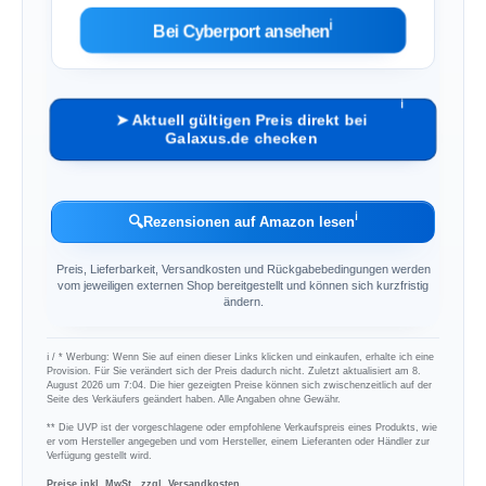
ℹ︎
Bei Cyberport ansehen
ℹ︎
➤ Aktuell gültigen Preis direkt bei
Galaxus.de checken
ℹ︎
🔍
Rezensionen auf Amazon lesen
Preis, Lieferbarkeit, Versandkosten und Rückgabebedingungen werden
vom jeweiligen externen Shop bereitgestellt und können sich kurzfristig
ändern.
ℹ︎ / * Werbung: Wenn Sie auf einen dieser Links klicken und einkaufen, erhalte ich eine
Provision. Für Sie verändert sich der Preis dadurch nicht. Zuletzt aktualisiert am 8.
August 2026 um 7:04. Die hier gezeigten Preise können sich zwischenzeitlich auf der
Seite des Verkäufers geändert haben. Alle Angaben ohne Gewähr.
** Die UVP ist der vorgeschlagene oder empfohlene Verkaufspreis eines Produkts, wie
er vom Hersteller angegeben und vom Hersteller, einem Lieferanten oder Händler zur
Verfügung gestellt wird.
Preise inkl. MwSt., zzgl. Versandkosten