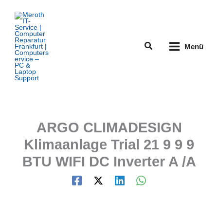
Zum
Inhalt
springen
Suchen
Menü
ARGO CLIMADESIGN
Klimaanlage Trial 21 9 9 9
BTU WIFI DC Inverter A /A