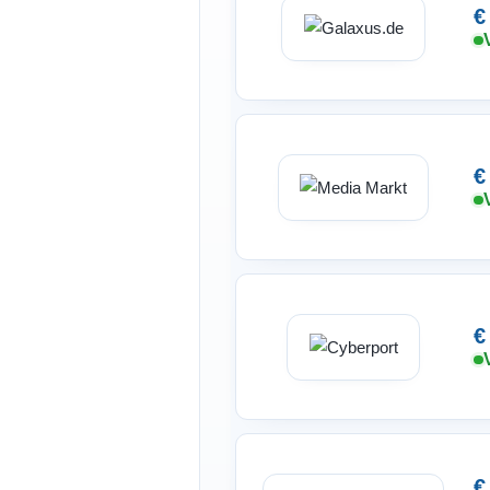
€
€
€
€