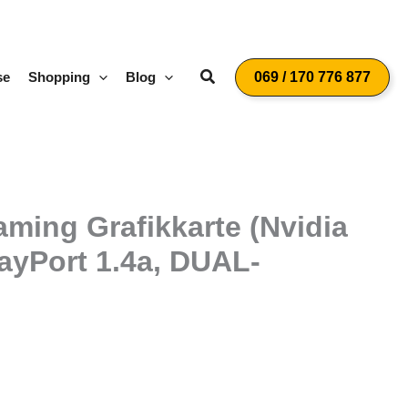
Suchen
se
Shopping
Blog
069 / 170 776 877
ing Grafikkarte (Nvidia
ayPort 1.4a, DUAL-