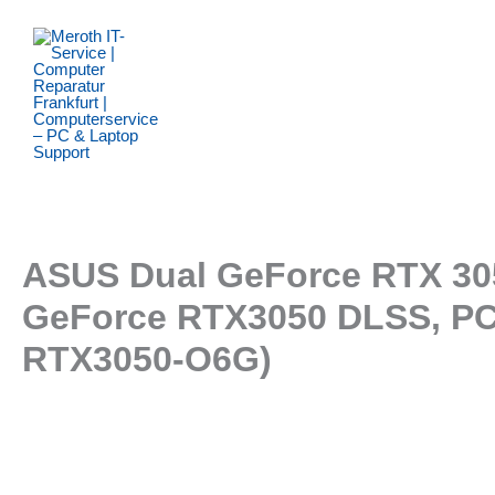
Zum
Inhalt
springen
ASUS Dual GeForce RTX 305
GeForce RTX3050 DLSS, PCIe
RTX3050-O6G)