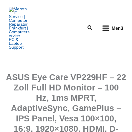
Zum
Inhalt
springen
Suchen
Menü
ASUS Eye Care VP229HF – 22
Zoll Full HD Monitor – 100
Hz, 1ms MPRT,
AdaptiveSync, GamePlus –
IPS Panel, Vesa 100×100,
16:9, 1920×1080, HDMI, D-