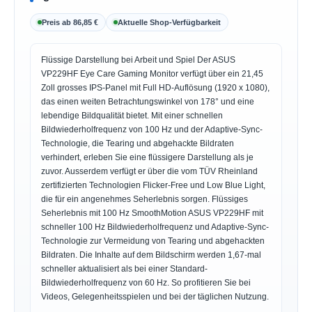
Preis ab 86,85 €
Aktuelle Shop-Verfügbarkeit
Flüssige Darstellung bei Arbeit und Spiel Der ASUS
VP229HF Eye Care Gaming Monitor verfügt über ein 21,45
Zoll grosses IPS-Panel mit Full HD-Auflösung (1920 x 1080),
das einen weiten Betrachtungswinkel von 178° und eine
lebendige Bildqualität bietet. Mit einer schnellen
Bildwiederholfrequenz von 100 Hz und der Adaptive-Sync-
Technologie, die Tearing und abgehackte Bildraten
verhindert, erleben Sie eine flüssigere Darstellung als je
zuvor. Ausserdem verfügt er über die vom TÜV Rheinland
zertifizierten Technologien Flicker-Free und Low Blue Light,
die für ein angenehmes Seherlebnis sorgen. Flüssiges
Seherlebnis mit 100 Hz SmoothMotion ASUS VP229HF mit
schneller 100 Hz Bildwiederholfrequenz und Adaptive-Sync-
Technologie zur Vermeidung von Tearing und abgehackten
Bildraten. Die Inhalte auf dem Bildschirm werden 1,67-mal
schneller aktualisiert als bei einer Standard-
Bildwiederholfrequenz von 60 Hz. So profitieren Sie bei
Videos, Gelegenheitsspielen und bei der täglichen Nutzung.