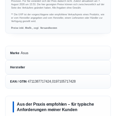
Provision. Für Sie verändert sich der Preis dadurch nicht. Zuletzt aktualisiert am 7.
August 2026 um 15:53. Die hier gezeigten Preise können sich zwischenzeitlich auf der
Seite des Verkäufers geändert haben. Alle Angaben ohne Gewähr.
** Die UVP ist der vorgeschlagene oder empfohlene Verkaufspreis eines Produkts, wie
er vom Hersteller angegeben und vom Hersteller, einem Lieferanten oder Händler zur
Verfügung gestellt wird.
Preise inkl. MwSt., zzgl. Versandkosten
Asus
Marke
Hersteller
4711387717424,0197105717428
EAN / GTIN
Aus der Praxis empfohlen – für typische
Anforderungen meiner Kunden