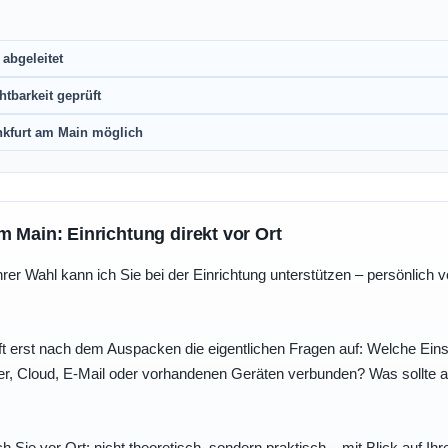
abgeleitet
htbarkeit geprüft
nkfurt am Main möglich
m Main: Einrichtung direkt vor Ort
r Wahl kann ich Sie bei der Einrichtung unterstützen – persönlich vo
t erst nach dem Auspacken die eigentlichen Fragen auf: Welche Einst
r, Cloud, E-Mail oder vorhandenen Geräten verbunden? Was sollte au
ch Sie vor Ort: nicht theoretisch, sondern praktisch – mit Blick auf