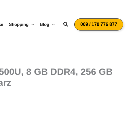
Suchen
se
Shopping
Blog
069 / 170 776 877
500U, 8 GB DDR4, 256 GB
arz