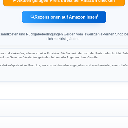
➤ Aktuell gültigen Preis direkt bei Amazon checken
ℹ︎
🔍
Rezensionen auf Amazon lesen
 Versandkosten und Rückgabebedingungen werden vom jeweiligen externen Shop ber
sich kurzfristig ändern.
cken und einkaufen, erhalte ich eine Provision. Für Sie verändert sich der Preis dadurch nicht. Zul
h auf der Seite des Verkäufers geändert haben. Alle Angaben ohne Gewähr.
Verkaufspreis eines Produkts, wie er vom Hersteller angegeben und vom Hersteller, einem Liefer