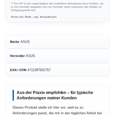
** Die UVP ist der vorgeschlagene oder empfohlene Verkaufspreis eines Produkts, wie
er vom Hersteller angegeben und vom Hersteller, einem Lieferanten oder Händler zur
Verfügung gestellt wird.
Preise inkl. MwSt., zzgl. Versandkosten
ASUS
Marke
ASUS
Hersteller
4711387501757
EAN / GTIN
Aus der Praxis empfohlen – für typische
Anforderungen meiner Kunden
Dieses Produkt stelle ich hier vor, weil es zu
Anforderungen passt, die mir in der täglichen Arbeit bei