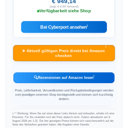
€ 949,14
(zzgl. € 6,99 Versand)
Verfügbarkeit siehe Shop
ℹ︎
Bei Cyberport ansehen
ℹ︎
➤ Aktuell gültigen Preis direkt bei Amazon
checken
ℹ︎
🔍
Rezensionen auf Amazon lesen
Preis, Lieferbarkeit, Versandkosten und Rückgabebedingungen werden
vom jeweiligen externen Shop bereitgestellt und können sich kurzfristig
ändern.
ℹ︎ / * Werbung: Wenn Sie auf einen dieser Links klicken und einkaufen, erhalte ich eine
Provision. Für Sie verändert sich der Preis dadurch nicht. Zuletzt aktualisiert am 8.
August 2026 um 1:31. Die hier gezeigten Preise können sich zwischenzeitlich auf der
Seite des Verkäufers geändert haben. Alle Angaben ohne Gewähr.