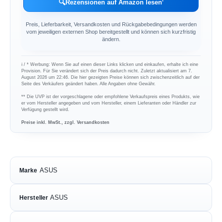
🔍
Rezensionen auf Amazon lesen
Preis, Lieferbarkeit, Versandkosten und Rückgabebedingungen werden
vom jeweiligen externen Shop bereitgestellt und können sich kurzfristig
ändern.
ℹ︎ / * Werbung: Wenn Sie auf einen dieser Links klicken und einkaufen, erhalte ich eine
Provision. Für Sie verändert sich der Preis dadurch nicht. Zuletzt aktualisiert am 7.
August 2026 um 22:46. Die hier gezeigten Preise können sich zwischenzeitlich auf der
Seite des Verkäufers geändert haben. Alle Angaben ohne Gewähr.
** Die UVP ist der vorgeschlagene oder empfohlene Verkaufspreis eines Produkts, wie
er vom Hersteller angegeben und vom Hersteller, einem Lieferanten oder Händler zur
Verfügung gestellt wird.
Preise inkl. MwSt., zzgl. Versandkosten
ASUS
Marke
ASUS
Hersteller