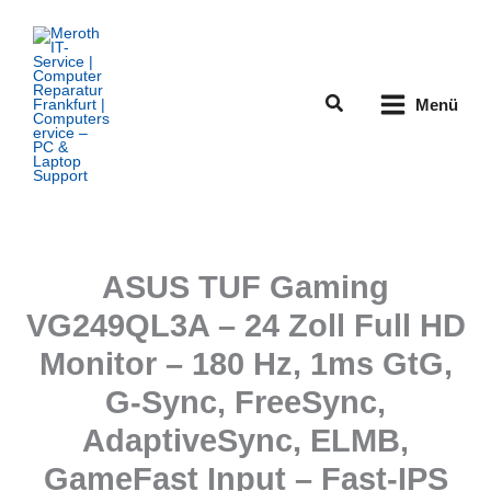
Zum
Inhalt
springen
Suchen
Menü
ASUS TUF Gaming
VG249QL3A – 24 Zoll Full HD
Monitor – 180 Hz, 1ms GtG,
G-Sync, FreeSync,
AdaptiveSync, ELMB,
GameFast Input – Fast-IPS