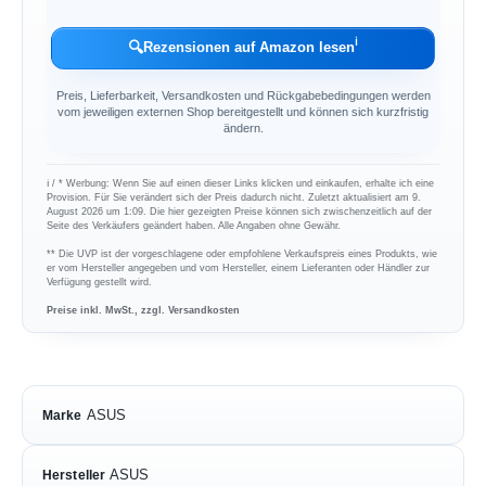
ℹ︎
🔍
Rezensionen auf Amazon lesen
Preis, Lieferbarkeit, Versandkosten und Rückgabebedingungen werden
vom jeweiligen externen Shop bereitgestellt und können sich kurzfristig
ändern.
ℹ︎ / * Werbung: Wenn Sie auf einen dieser Links klicken und einkaufen, erhalte ich eine
Provision. Für Sie verändert sich der Preis dadurch nicht. Zuletzt aktualisiert am 9.
August 2026 um 1:09. Die hier gezeigten Preise können sich zwischenzeitlich auf der
Seite des Verkäufers geändert haben. Alle Angaben ohne Gewähr.
** Die UVP ist der vorgeschlagene oder empfohlene Verkaufspreis eines Produkts, wie
er vom Hersteller angegeben und vom Hersteller, einem Lieferanten oder Händler zur
Verfügung gestellt wird.
Preise inkl. MwSt., zzgl. Versandkosten
ASUS
Marke
ASUS
Hersteller