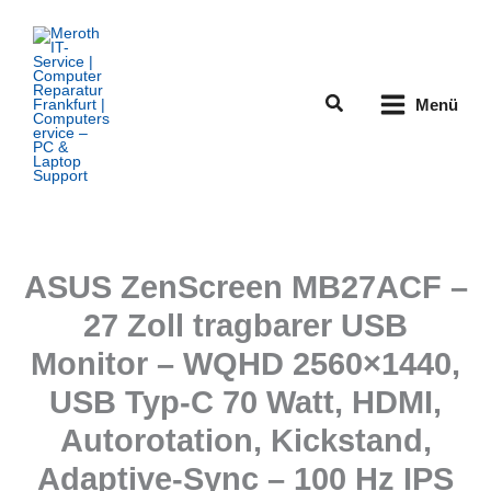
Zum
Inhalt
springen
Suchen
Menü
ASUS ZenScreen MB27ACF –
27 Zoll tragbarer USB
Monitor – WQHD 2560×1440,
USB Typ-C 70 Watt, HDMI,
Autorotation, Kickstand,
Adaptive-Sync – 100 Hz IPS