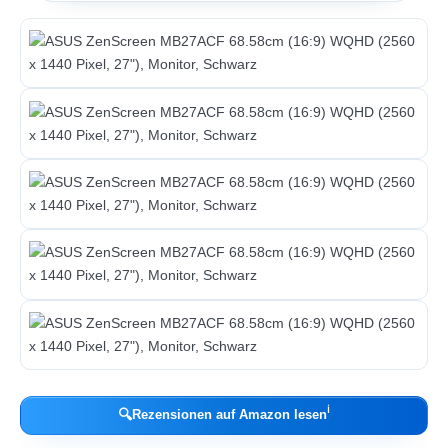
ℹ︎
🔍
Rezensionen auf Amazon lesen