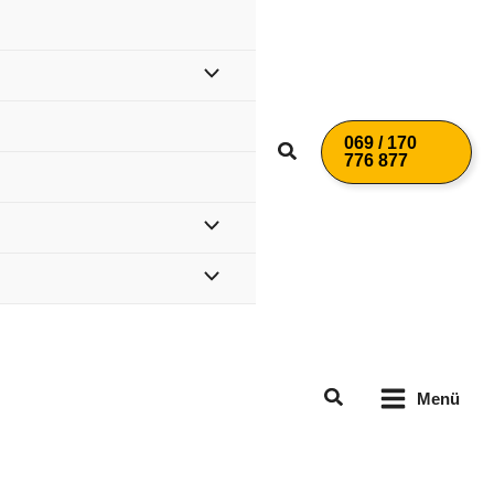
069 / 170
Suchen
776 877
Suchen
Menü