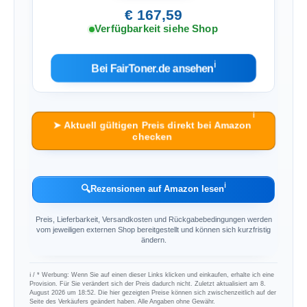
€ 167,59
Verfügbarkeit siehe Shop
ℹ︎
Bei FairToner.de ansehen
ℹ︎
➤ Aktuell gültigen Preis direkt bei Amazon
checken
ℹ︎
🔍
Rezensionen auf Amazon lesen
Preis, Lieferbarkeit, Versandkosten und Rückgabebedingungen werden
vom jeweiligen externen Shop bereitgestellt und können sich kurzfristig
ändern.
ℹ︎ / * Werbung: Wenn Sie auf einen dieser Links klicken und einkaufen, erhalte ich eine
Provision. Für Sie verändert sich der Preis dadurch nicht. Zuletzt aktualisiert am 8.
August 2026 um 18:52. Die hier gezeigten Preise können sich zwischenzeitlich auf der
Seite des Verkäufers geändert haben. Alle Angaben ohne Gewähr.