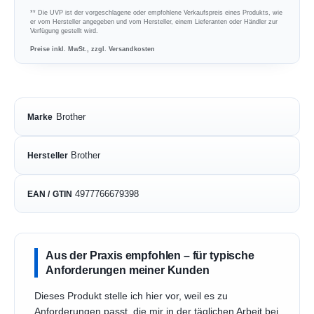
** Die UVP ist der vorgeschlagene oder empfohlene Verkaufspreis eines Produkts, wie
er vom Hersteller angegeben und vom Hersteller, einem Lieferanten oder Händler zur
Verfügung gestellt wird.
Preise inkl. MwSt., zzgl. Versandkosten
Brother
Marke
Brother
Hersteller
4977766679398
EAN / GTIN
Aus der Praxis empfohlen – für typische
Anforderungen meiner Kunden
Dieses Produkt stelle ich hier vor, weil es zu
Anforderungen passt, die mir in der täglichen Arbeit bei