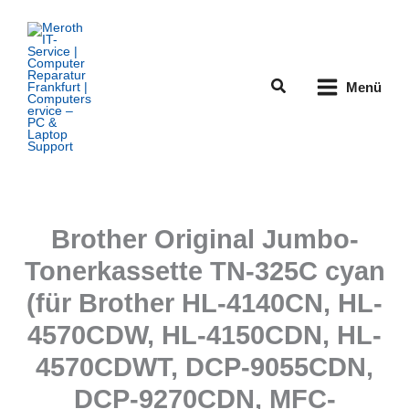
Zum
Inhalt
springen
Suchen
Menü
Brother Original Jumbo-
Tonerkassette TN-325C cyan
(für Brother HL-4140CN, HL-
4570CDW, HL-4150CDN, HL-
4570CDWT, DCP-9055CDN,
DCP-9270CDN, MFC-