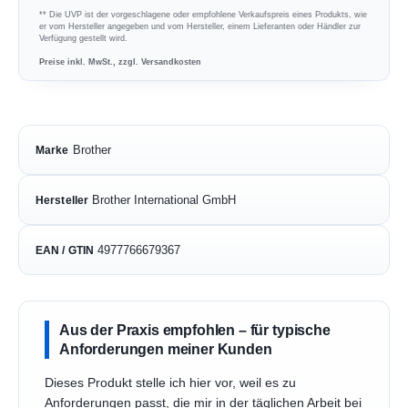
** Die UVP ist der vorgeschlagene oder empfohlene Verkaufspreis eines Produkts, wie
er vom Hersteller angegeben und vom Hersteller, einem Lieferanten oder Händler zur
Verfügung gestellt wird.
Preise inkl. MwSt., zzgl. Versandkosten
Brother
Marke
Brother International GmbH
Hersteller
4977766679367
EAN / GTIN
Aus der Praxis empfohlen – für typische
Anforderungen meiner Kunden
Dieses Produkt stelle ich hier vor, weil es zu
Anforderungen passt, die mir in der täglichen Arbeit bei