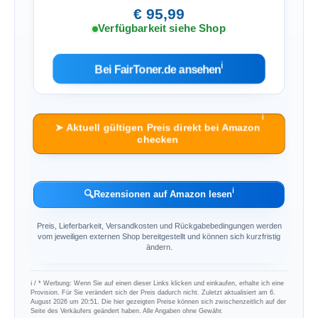
€ 95,99
Verfügbarkeit siehe Shop
ℹ︎
Bei FairToner.de ansehen
ℹ︎
➤ Aktuell gültigen Preis direkt bei Amazon
checken
ℹ︎
🔍
Rezensionen auf Amazon lesen
Preis, Lieferbarkeit, Versandkosten und Rückgabebedingungen werden
vom jeweiligen externen Shop bereitgestellt und können sich kurzfristig
ändern.
ℹ︎ / * Werbung: Wenn Sie auf einen dieser Links klicken und einkaufen, erhalte ich eine
Provision. Für Sie verändert sich der Preis dadurch nicht. Zuletzt aktualisiert am 6.
August 2026 um 20:51. Die hier gezeigten Preise können sich zwischenzeitlich auf der
Seite des Verkäufers geändert haben. Alle Angaben ohne Gewähr.