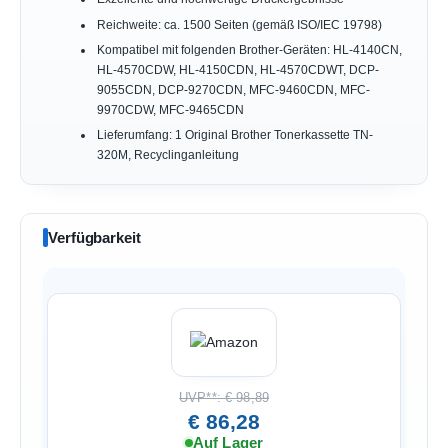
Reichweite: ca. 1500 Seiten (gemäß ISO/IEC 19798)
Kompatibel mit folgenden Brother-Geräten: HL-4140CN,
HL-4570CDW, HL-4150CDN, HL-4570CDWT, DCP-
9055CDN, DCP-9270CDN, MFC-9460CDN, MFC-
9970CDW, MFC-9465CDN
Lieferumfang: 1 Original Brother Tonerkassette TN-
320M, Recyclinganleitung
Verfügbarkeit
UVP**: € 98,89
€ 86,28
Auf Lager