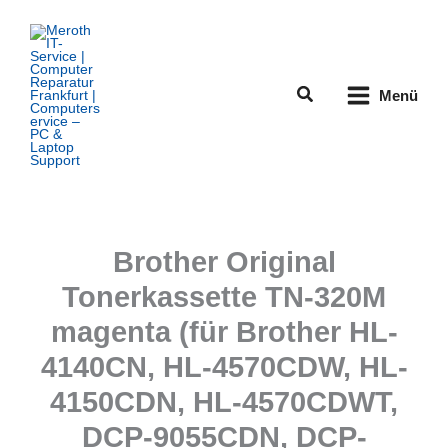
Zum
Inhalt
springen
Suchen
Menü
Brother Original
Tonerkassette TN-320M
magenta (für Brother HL-
4140CN, HL-4570CDW, HL-
4150CDN, HL-4570CDWT,
DCP-9055CDN, DCP-