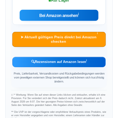
Auf Lager
ℹ︎
Bei Amazon ansehen
ℹ︎
➤ Aktuell gültigen Preis direkt bei Amazon
checken
ℹ︎
🔍
Rezensionen auf Amazon lesen
Preis, Lieferbarkeit, Versandkosten und Rückgabebedingungen werden
vom jeweiligen externen Shop bereitgestellt und können sich kurzfristig
ändern.
ℹ︎ / * Werbung: Wenn Sie auf einen dieser Links klicken und einkaufen, erhalte ich eine
Provision. Für Sie verändert sich der Preis dadurch nicht. Zuletzt aktualisiert am 6.
August 2026 um 6:07. Die hier gezeigten Preise können sich zwischenzeitlich auf der
Seite des Verkäufers geändert haben. Alle Angaben ohne Gewähr.
** Die UVP ist der vorgeschlagene oder empfohlene Verkaufspreis eines Produkts, wie
er vom Hersteller angegeben und vom Hersteller, einem Lieferanten oder Händler zur