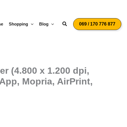
Suchen
se
Shopping
Blog
069 / 170 776 877
 (4.800 x 1.200 dpi,
pp, Mopria, AirPrint,