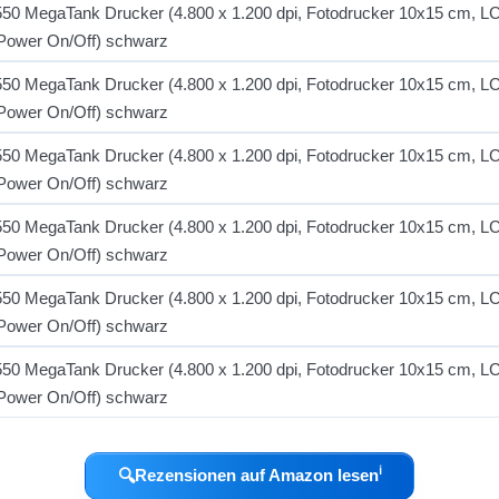
ℹ︎
🔍
Rezensionen auf Amazon lesen