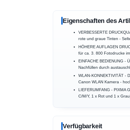
Eigenschaften des Arti
VERBESSERTE DRUCKQUALITÄT
rote und graue Tinten - Sel
HÖHERE AUFLAGEN DRUCKEN -
für ca. 3. 800 Fotodrucke 
EINFACHE BEDIENUNG - Über
Nachfüllen durch austausc
WLAN-KONNEKTIVITÄT - Druc
Canon WLAN Kamera - hoch
LIEFERUMFANG - PIXMA G550 
C/M/Y, 1 x Rot und 1 x Gra
Verfügbarkeit