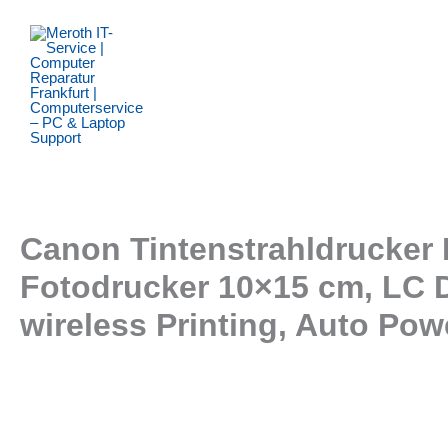
Zum
Inhalt
springen
Canon Tintenstrahldrucker 
Fotodrucker 10×15 cm, LC D
wireless Printing, Auto Pow