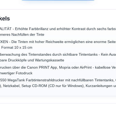
kels
 - Erhöhte Farbbrillanz und erhöhter Kontrast durch sechs farbstof
teneres Nachfüllen der Tinte
 Die Tinten mit hoher Reichweite ermöglichen eine enorme Seitenle
im Format 10 x 15 cm
wachung des Tintenstandes durch sichtbare Tintentanks - Kein Ausq
hbare Druckköpfe und Wartungskassette
ken über die Canon PRINT App, Mopria oder AirPrint - kabellose Ve
wertiger Fotodruck
MegaTank Farbtintenstrahldrucker mit nachfüllbaren Tintentanks, 6 
u), Netzkabel, Setup CD-ROM (CD nur für Windows), Kurzanleitungen