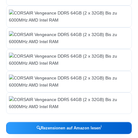
ℹ︎
🔍
Rezensionen auf Amazon lesen