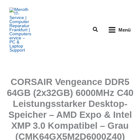
Zum
Inhalt
springen
Suchen
Menü
CORSAIR Vengeance DDR5
64GB (2x32GB) 6000MHz C40
Leistungsstarker Desktop-
Speicher – AMD Expo & Intel
XMP 3.0 Kompatibel – Grau
(CMK64GX5M2D6000Z40)