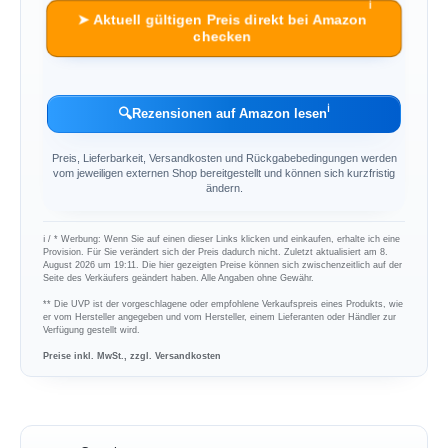
ℹ︎
➤ Aktuell gültigen Preis direkt bei Amazon
checken
ℹ︎
🔍
Rezensionen auf Amazon lesen
Preis, Lieferbarkeit, Versandkosten und Rückgabebedingungen werden
vom jeweiligen externen Shop bereitgestellt und können sich kurzfristig
ändern.
ℹ︎ / * Werbung: Wenn Sie auf einen dieser Links klicken und einkaufen, erhalte ich eine
Provision. Für Sie verändert sich der Preis dadurch nicht. Zuletzt aktualisiert am 8.
August 2026 um 19:11. Die hier gezeigten Preise können sich zwischenzeitlich auf der
Seite des Verkäufers geändert haben. Alle Angaben ohne Gewähr.
** Die UVP ist der vorgeschlagene oder empfohlene Verkaufspreis eines Produkts, wie
er vom Hersteller angegeben und vom Hersteller, einem Lieferanten oder Händler zur
Verfügung gestellt wird.
Preise inkl. MwSt., zzgl. Versandkosten