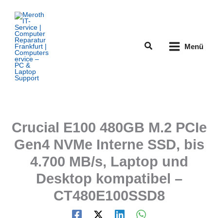
Zum
Inhalt
springen
Suchen
Menü
Crucial E100 480GB M.2 PCIe
Gen4 NVMe Interne SSD, bis
4.700 MB/s, Laptop und
Desktop kompatibel –
CT480E100SSD8