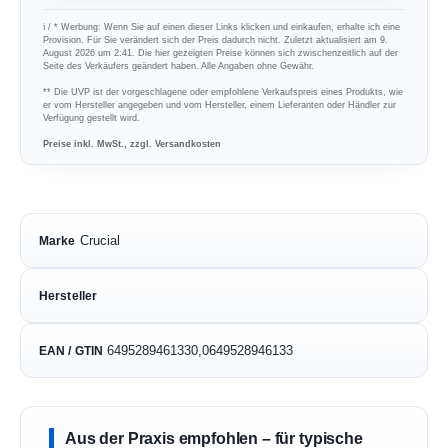
ℹ︎ / * Werbung: Wenn Sie auf einen dieser Links klicken und einkaufen, erhalte ich eine
Provision. Für Sie verändert sich der Preis dadurch nicht. Zuletzt aktualisiert am 9.
August 2026 um 2:41. Die hier gezeigten Preise können sich zwischenzeitlich auf der
Seite des Verkäufers geändert haben. Alle Angaben ohne Gewähr.
** Die UVP ist der vorgeschlagene oder empfohlene Verkaufspreis eines Produkts, wie
er vom Hersteller angegeben und vom Hersteller, einem Lieferanten oder Händler zur
Verfügung gestellt wird.
Preise inkl. MwSt., zzgl. Versandkosten
Crucial
Marke
Hersteller
6495289461330,0649528946133
EAN / GTIN
Aus der Praxis empfohlen – für typische