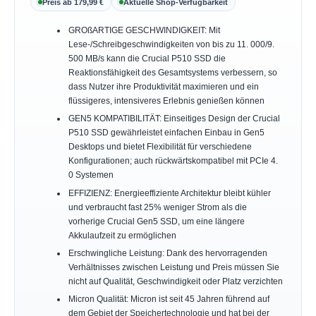
Preis ab 179,99 €
Aktuelle Shop-Verfügbarkeit
GROßARTIGE GESCHWINDIGKEIT: Mit
Lese-/Schreibgeschwindigkeiten von bis zu 11. 000/9.
500 MB/s kann die Crucial P510 SSD die
Reaktionsfähigkeit des Gesamtsystems verbessern, so
dass Nutzer ihre Produktivität maximieren und ein
flüssigeres, intensiveres Erlebnis genießen können
GEN5 KOMPATIBILITÄT: Einseitiges Design der Crucial
P510 SSD gewährleistet einfachen Einbau in Gen5
Desktops und bietet Flexibilität für verschiedene
Konfigurationen; auch rückwärtskompatibel mit PCIe 4.
0 Systemen
EFFIZIENZ: Energieeffiziente Architektur bleibt kühler
und verbraucht fast 25% weniger Strom als die
vorherige Crucial Gen5 SSD, um eine längere
Akkulaufzeit zu ermöglichen
Erschwingliche Leistung: Dank des hervorragenden
Verhältnisses zwischen Leistung und Preis müssen Sie
nicht auf Qualität, Geschwindigkeit oder Platz verzichten
Micron Qualität: Micron ist seit 45 Jahren führend auf
dem Gebiet der Speichertechnologie und hat bei der