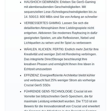
HAUSHOCH GEWINNEN: Erleben Sie Gen5-Gaming
mit atemberaubenden Geschwindigkeiten. Mit
sequenziellen Lese-/Schreibgeschwindigkeiten bis zu
14. 500/13. 800 MB/s sind Sie von Anfang an schneller
VERBESSERTES GAMING: Lassen Sie sich die
detaillierten Atmosphären Ihrer Lieblingsspiele nicht
entgehen. Aktivieren Sie modernes Raytracing in dafür
geeigneten Spielen, um alle Reflexionen, Nebel und
Lichtquellen zu sehen und Ihr Spiel zu verbessern
WÄHLEN. KLICKEN. FERTIG: Endlich mehr Zeit für Ihre
Kreativität und weniger Zeit mit Rendering verbringen.
Das integrierte DirectStorage beschleunigt Ihre
kreativen Phasen und ermöglicht Ihnen ihre Ideen in
Echtzeit umzusetzen
EFFIZIENZ: Energieeffiziente Architektur bleibt kühler
und verbraucht fast 25% weniger Strom als vorherige
Crucial Gen5 SSDs
FÜHRENDE GEN5-TECHNOLOGIE: Crucial ist ein
Vorreiter bei blitzschnellen Gen5-Speichern, die für
maximale Leistung entwickelt wurden. Die T710 ist ein
Beweis für die Innovationskraft von Crucial und erweitert