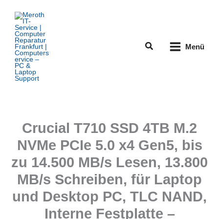
Zum
Inhalt
springen
Suchen
Menü
Crucial T710 SSD 4TB M.2
NVMe PCIe 5.0 x4 Gen5, bis
zu 14.500 MB/s Lesen, 13.800
MB/s Schreiben, für Laptop
und Desktop PC, TLC NAND,
Interne Festplatte –