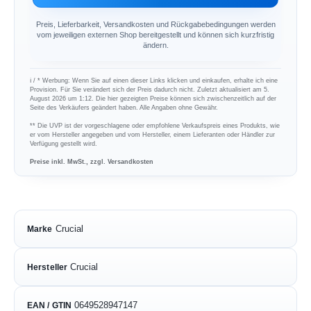
Preis, Lieferbarkeit, Versandkosten und Rückgabebedingungen werden
vom jeweiligen externen Shop bereitgestellt und können sich kurzfristig
ändern.
ℹ︎ / * Werbung: Wenn Sie auf einen dieser Links klicken und einkaufen, erhalte ich eine
Provision. Für Sie verändert sich der Preis dadurch nicht. Zuletzt aktualisiert am 5.
August 2026 um 1:12. Die hier gezeigten Preise können sich zwischenzeitlich auf der
Seite des Verkäufers geändert haben. Alle Angaben ohne Gewähr.
** Die UVP ist der vorgeschlagene oder empfohlene Verkaufspreis eines Produkts, wie
er vom Hersteller angegeben und vom Hersteller, einem Lieferanten oder Händler zur
Verfügung gestellt wird.
Preise inkl. MwSt., zzgl. Versandkosten
Crucial
Marke
Crucial
Hersteller
0649528947147
EAN / GTIN