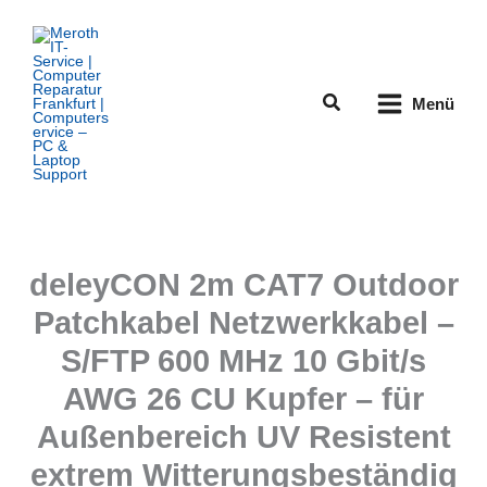
Zum
Inhalt
springen
Suchen
Menü
deleyCON 2m CAT7 Outdoor
Patchkabel Netzwerkkabel –
S/FTP 600 MHz 10 Gbit/s
AWG 26 CU Kupfer – für
Außenbereich UV Resistent
extrem Witterungsbeständig