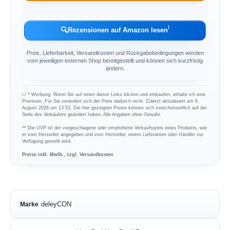
ℹ︎
🔍
Rezensionen auf Amazon lesen
Preis, Lieferbarkeit, Versandkosten und Rückgabebedingungen werden
vom jeweiligen externen Shop bereitgestellt und können sich kurzfristig
ändern.
ℹ︎ / * Werbung: Wenn Sie auf einen dieser Links klicken und einkaufen, erhalte ich eine
Provision. Für Sie verändert sich der Preis dadurch nicht. Zuletzt aktualisiert am 6.
August 2026 um 13:53. Die hier gezeigten Preise können sich zwischenzeitlich auf der
Seite des Verkäufers geändert haben. Alle Angaben ohne Gewähr.
** Die UVP ist der vorgeschlagene oder empfohlene Verkaufspreis eines Produkts, wie
er vom Hersteller angegeben und vom Hersteller, einem Lieferanten oder Händler zur
Verfügung gestellt wird.
Preise inkl. MwSt., zzgl. Versandkosten
deleyCON
Marke