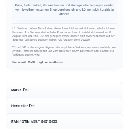
Preis, Lieferbarkeit, Versandkosten und Rückgabebedingungen werden
vom jeweiligen externen Shop bereitgestellt und können sich kurzfristig
ändern.
ℹ︎ / * Werbung: Wenn Sie auf einen dieser Links klicken und einkaufen, erhalte ich eine
Provision. Für Sie verändert sich der Preis dadurch nicht. Zuletzt aktualisiert am 8.
August 2026 um 8:58. Die hier gezeigten Preise können sich zwischenzeitlich auf der
Seite des Verkäufers geändert haben. Alle Angaben ohne Gewähr.
** Die UVP ist der vorgeschlagene oder empfohlene Verkaufspreis eines Produkts, wie
er vom Hersteller angegeben und vom Hersteller, einem Lieferanten oder Händler zur
Verfügung gestellt wird.
Preise inkl. MwSt., zzgl. Versandkosten
Dell
Marke
Dell
Hersteller
5397184010433
EAN / GTIN