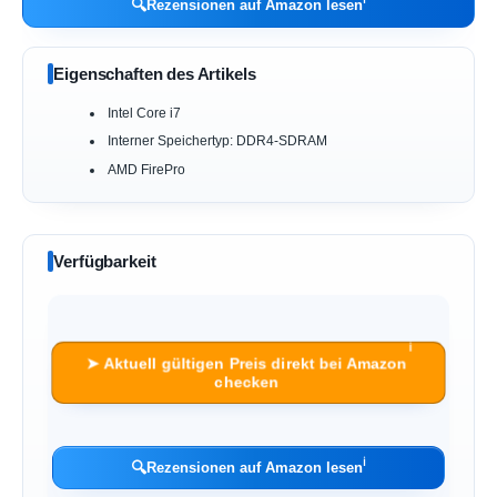
🔍
Rezensionen auf Amazon lesen
Eigenschaften des Artikels
Intel Core i7
Interner Speichertyp: DDR4-SDRAM
AMD FirePro
Verfügbarkeit
ℹ︎
➤ Aktuell gültigen Preis direkt bei Amazon
checken
ℹ︎
🔍
Rezensionen auf Amazon lesen