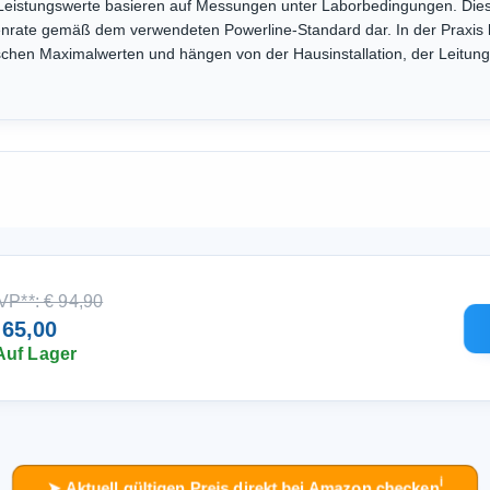
eistungswerte basieren auf Messungen unter Laborbedingungen. Dies
enrate gemäß dem verwendeten Powerline-Standard dar. In der Praxis l
schen Maximalwerten und hängen von der Hausinstallation, der Leitung
VP**: € 94,90
 65,00
Auf Lager
ℹ︎
➤ Aktuell gültigen Preis direkt bei Amazon checken