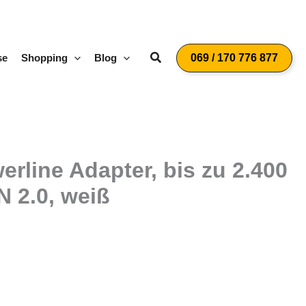
Suchen
se
Shopping
Blog
069 / 170 776 877
rline Adapter, bis zu 2.400
N 2.0, weiß