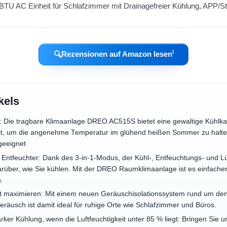
ℹ︎
🔍
Rezensionen auf Amazon lesen
kels
ng: Die tragbare Klimaanlage DREO AC515S bietet eine gewaltige Kühl
eit, um die angenehme Temperatur im glühend heißen Sommer zu halten
geeignet
 Entfeuchter: Dank des 3-in-1-Modus, der Kühl-, Entfeuchtungs- und Lü
rüber, wie Sie kühlen. Mit der DREO Raumklimaanlage ist es einfacher 
n.
t maximieren: Mit einem neuen Geräuschisolationssystem rund um den
räusch ist damit ideal für ruhige Orte wie Schlafzimmer und Büros.
arker Kühlung, wenn die Luftfeuchtigkeit unter 85 % liegt: Bringen Sie u