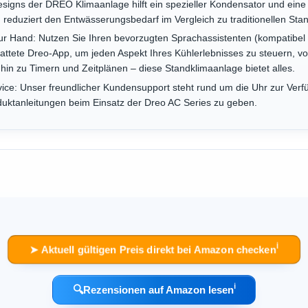
igns der DREO Klimaanlage hilft ein spezieller Kondensator und ei
 reduziert den Entwässerungsbedarf im Vergleich zu traditionellen Sta
 zur Hand: Nutzen Sie Ihren bevorzugten Sprachassistenten (kompatibe
tattete Dreo-App, um jeden Aspekt Ihres Kühlerlebnisses zu steuern, 
 hin zu Timern und Zeitplänen – diese Standklimaanlage bietet alles.
ce: Unser freundlicher Kundensupport steht rund um die Uhr zur Ver
duktanleitungen beim Einsatz der Dreo AC Series zu geben.
ℹ︎
➤ Aktuell gültigen Preis direkt bei Amazon checken
ℹ︎
🔍
Rezensionen auf Amazon lesen