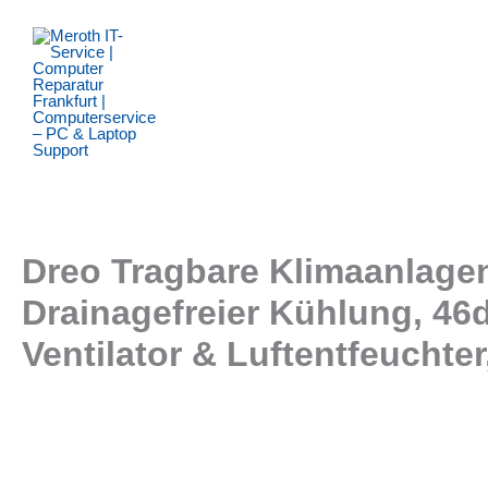
Zum
Inhalt
springen
Dreo Tragbare Klimaanlagen
Drainagefreier Kühlung, 46
Ventilator & Luftentfeuchte