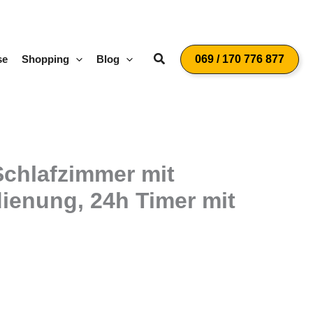
Suchen
se
Shopping
Blog
069 / 170 776 877
Schlafzimmer mit
ienung, 24h Timer mit