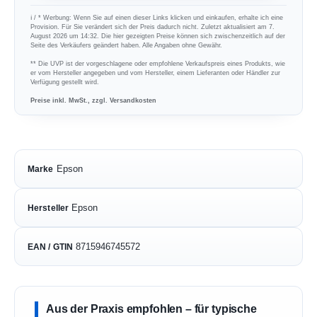
ℹ︎ / * Werbung: Wenn Sie auf einen dieser Links klicken und einkaufen, erhalte ich eine
Provision. Für Sie verändert sich der Preis dadurch nicht. Zuletzt aktualisiert am 7.
August 2026 um 14:32. Die hier gezeigten Preise können sich zwischenzeitlich auf der
Seite des Verkäufers geändert haben. Alle Angaben ohne Gewähr.
** Die UVP ist der vorgeschlagene oder empfohlene Verkaufspreis eines Produkts, wie
er vom Hersteller angegeben und vom Hersteller, einem Lieferanten oder Händler zur
Verfügung gestellt wird.
Preise inkl. MwSt., zzgl. Versandkosten
Epson
Marke
Epson
Hersteller
8715946745572
EAN / GTIN
Aus der Praxis empfohlen – für typische