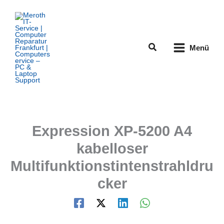
Zum
Inhalt
springen
Suchen
Menü
Expression XP-5200 A4
kabelloser
Multifunktionstintenstrahldru
cker