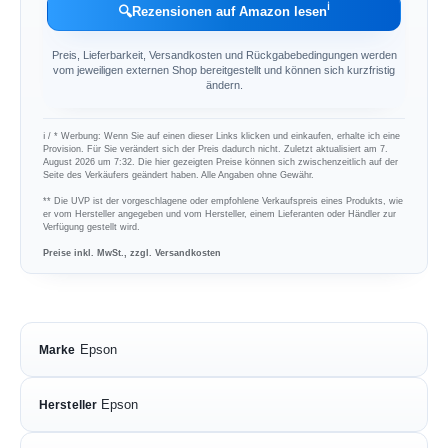
ℹ︎
🔍
Rezensionen auf Amazon lesen
Preis, Lieferbarkeit, Versandkosten und Rückgabebedingungen werden
vom jeweiligen externen Shop bereitgestellt und können sich kurzfristig
ändern.
ℹ︎ / * Werbung: Wenn Sie auf einen dieser Links klicken und einkaufen, erhalte ich eine
Provision. Für Sie verändert sich der Preis dadurch nicht. Zuletzt aktualisiert am 7.
August 2026 um 7:32. Die hier gezeigten Preise können sich zwischenzeitlich auf der
Seite des Verkäufers geändert haben. Alle Angaben ohne Gewähr.
** Die UVP ist der vorgeschlagene oder empfohlene Verkaufspreis eines Produkts, wie
er vom Hersteller angegeben und vom Hersteller, einem Lieferanten oder Händler zur
Verfügung gestellt wird.
Preise inkl. MwSt., zzgl. Versandkosten
Epson
Marke
Epson
Hersteller