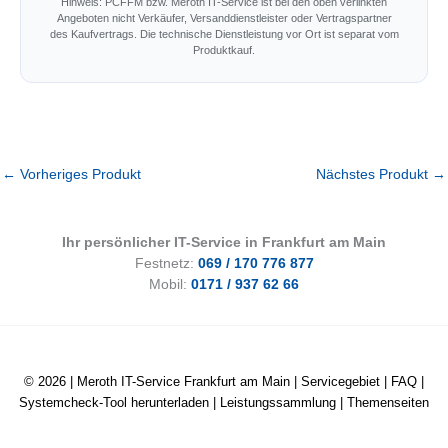
Hinweis: PCFFM bzw. Meroth IT-Service ist bei den oben verlinkten
Angeboten nicht Verkäufer, Versanddienstleister oder Vertragspartner
des Kaufvertrags. Die technische Dienstleistung vor Ort ist separat vom
Produktkauf.
←
Vorheriges Produkt
Nächstes Produkt
→
Ihr persönlicher IT-Service in Frankfurt am Main
Festnetz:
069 / 170 776 877
Mobil:
0171 / 937 62 66
© 2026 |
Meroth IT-Service Frankfurt am Main
|
Servicegebiet
|
FAQ
|
Systemcheck-Tool herunterladen
|
Leistungssammlung
|
Themenseiten