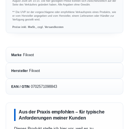
August 2026 um 15:15. Die hier gezeigten Preise können sich zwischenzeitlich auf der
Seite des Verkäufers geändert haben. Alle Angaben ohne Gewähr.
** Die UVP ist der vorgeschlagene oder empfohlene Verkaufspreis eines Produkts, wie
er vom Hersteller angegeben und vom Hersteller, einem Lieferanten oder Händler zur
Verfügung gestellt wird.
Preise inkl. MwSt., zzgl. Versandkosten
Fikwot
Marke
Fikwot
Hersteller
0702571098843
EAN / GTIN
Aus der Praxis empfohlen – für typische
Anforderungen meiner Kunden
Dieses Produkt stelle ich hier vor, weil es zu