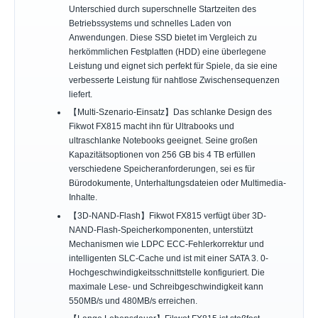
Unterschied durch superschnelle Startzeiten des
Betriebssystems und schnelles Laden von
Anwendungen. Diese SSD bietet im Vergleich zu
herkömmlichen Festplatten (HDD) eine überlegene
Leistung und eignet sich perfekt für Spiele, da sie eine
verbesserte Leistung für nahtlose Zwischensequenzen
liefert.
【Multi-Szenario-Einsatz】Das schlanke Design des
Fikwot FX815 macht ihn für Ultrabooks und
ultraschlanke Notebooks geeignet. Seine großen
Kapazitätsoptionen von 256 GB bis 4 TB erfüllen
verschiedene Speicheranforderungen, sei es für
Bürodokumente, Unterhaltungsdateien oder Multimedia-
Inhalte.
【3D-NAND-Flash】Fikwot FX815 verfügt über 3D-
NAND-Flash-Speicherkomponenten, unterstützt
Mechanismen wie LDPC ECC-Fehlerkorrektur und
intelligenten SLC-Cache und ist mit einer SATA 3. 0-
Hochgeschwindigkeitsschnittstelle konfiguriert. Die
maximale Lese- und Schreibgeschwindigkeit kann
550MB/s und 480MB/s erreichen.