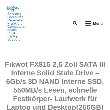
Zum
Inhalt
springen
Suchen
Menü
Fikwot FX815 2,5 Zoll SATA III
Interne Solid State Drive –
6Gb/s 3D NAND Interne SSD,
550MB/s Lesen, schnelle
Festkörper- Laufwerk für
Laptop und Desktop(256GB)