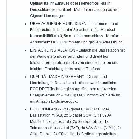
Optimal für Ihr Zuhause oder Homeoffice. Nur in
Deutschland kompatibel - Mehr Informationen auf der
Gigaset Homepage.
ÜBERZEUGENDE FUNKTIONEN - Telefonieren und
Freisprechen in brillanter Sprachqualität - Headset-
Kompatibilität via 3, 5mm Klinkenanschluss - Komfort-
Anrufschutz für 150 Nummern und großem Adressbuch
EINFACHE INSTALLATION - Einfach die Basisstation mit
der Wandtelefondose verbinden und direkt los
telefonieren - profitieren Sie von einer schnellen und
leichten Einrichtung Ihres neuen Telefons
QUALITÄT MADE IN GERMANY - Design und
Herstellung in Deutschland - die umweltfreundliche
ECO DECT Technologie sorgt für einen reduzierten
Energieverbrauch - Die Gigaset Comfort 520 Serie ist
ein Amazon Exklusivprodukt
LIEFERUMFANG - 1x Gigaset COMFORT 520A
Basisstation mit AB, 2x Gigaset COMFORT 520A
Mobilteil, 1x Ladeschale, 2x Steckernetzteil, 1x
Telefonanschlusskabel (TAE), 4x AAA-Akku (NiMH), 2x
Akku-Deckel, 2x Gürtelclip, 1x Bedienungsanleitung