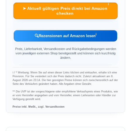
ℹ︎
➤ Aktuell gültigen Preis direkt bei Amazon
checken
ℹ︎
🔍
Rezensionen auf Amazon lesen
Preis, Lieferbarkeit, Versandkosten und Rückgabebedingungen werden
vom jeweiligen externen Shop bereitgestellt und können sich kurzfristig
ändern.
ℹ︎ / * Werbung: Wenn Sie auf einen dieser Links klicken und einkaufen, erhalte ich eine
Provision. Für Sie verändert sich der Preis dadurch nicht. Zuletzt aktualisiert am 8.
August 2026 um 23:14. Die hier gezeigten Preise können sich zwischenzeitlich auf der
Seite des Verkäufers geändert haben. Alle Angaben ohne Gewähr.
** Die UVP ist der vorgeschlagene oder empfohlene Verkaufspreis eines Produkts, wie
er vom Hersteller angegeben und vom Hersteller, einem Lieferanten oder Händler zur
Verfügung gestellt wird.
Preise inkl. MwSt., zzgl. Versandkosten