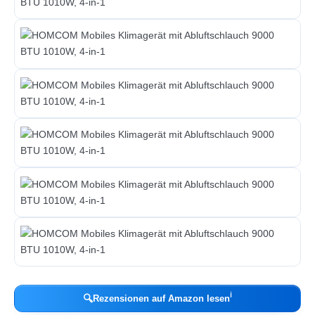
ℹ︎
🔍
Rezensionen auf Amazon lesen