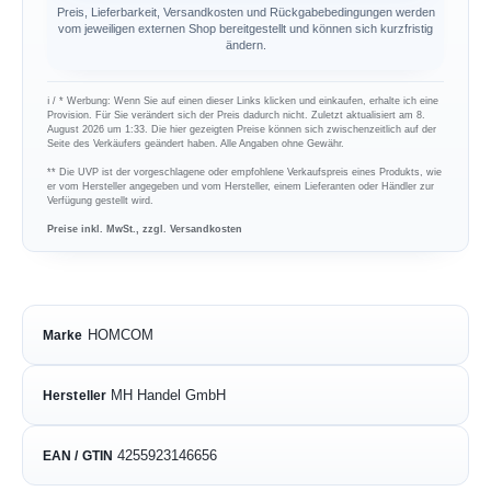
Preis, Lieferbarkeit, Versandkosten und Rückgabebedingungen werden
vom jeweiligen externen Shop bereitgestellt und können sich kurzfristig
ändern.
ℹ︎ / * Werbung: Wenn Sie auf einen dieser Links klicken und einkaufen, erhalte ich eine
Provision. Für Sie verändert sich der Preis dadurch nicht. Zuletzt aktualisiert am 8.
August 2026 um 1:33. Die hier gezeigten Preise können sich zwischenzeitlich auf der
Seite des Verkäufers geändert haben. Alle Angaben ohne Gewähr.
** Die UVP ist der vorgeschlagene oder empfohlene Verkaufspreis eines Produkts, wie
er vom Hersteller angegeben und vom Hersteller, einem Lieferanten oder Händler zur
Verfügung gestellt wird.
Preise inkl. MwSt., zzgl. Versandkosten
HOMCOM
Marke
MH Handel GmbH
Hersteller
4255923146656
EAN / GTIN