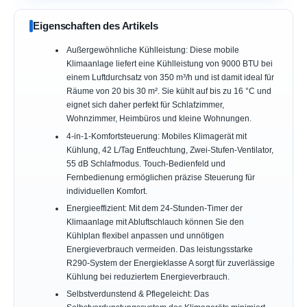
Eigenschaften des Artikels
Außergewöhnliche Kühlleistung: Diese mobile
Klimaanlage liefert eine Kühlleistung von 9000 BTU bei
einem Luftdurchsatz von 350 m³/h und ist damit ideal für
Räume von 20 bis 30 m². Sie kühlt auf bis zu 16 °C und
eignet sich daher perfekt für Schlafzimmer,
Wohnzimmer, Heimbüros und kleine Wohnungen.
4-in-1-Komfortsteuerung: Mobiles Klimagerät mit
Kühlung, 42 L/Tag Entfeuchtung, Zwei-Stufen-Ventilator,
55 dB Schlafmodus. Touch-Bedienfeld und
Fernbedienung ermöglichen präzise Steuerung für
individuellen Komfort.
Energieeffizient: Mit dem 24-Stunden-Timer der
Klimaanlage mit Abluftschlauch können Sie den
Kühlplan flexibel anpassen und unnötigen
Energieverbrauch vermeiden. Das leistungsstarke
R290-System der Energieklasse A sorgt für zuverlässige
Kühlung bei reduziertem Energieverbrauch.
Selbstverdunstend & Pflegeleicht: Das