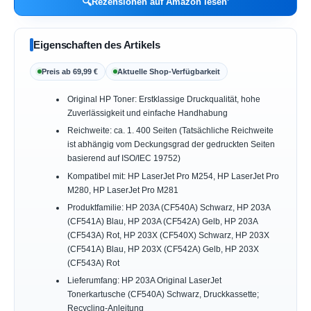
🔍
Rezensionen auf Amazon lesen
Eigenschaften des Artikels
Preis ab 69,99 €
Aktuelle Shop-Verfügbarkeit
Original HP Toner: Erstklassige Druckqualität, hohe
Zuverlässigkeit und einfache Handhabung
Reichweite: ca. 1. 400 Seiten (Tatsächliche Reichweite
ist abhängig vom Deckungsgrad der gedruckten Seiten
basierend auf ISO/IEC 19752)
Kompatibel mit: HP LaserJet Pro M254, HP LaserJet Pro
M280, HP LaserJet Pro M281
Produktfamilie: HP 203A (CF540A) Schwarz, HP 203A
(CF541A) Blau, HP 203A (CF542A) Gelb, HP 203A
(CF543A) Rot, HP 203X (CF540X) Schwarz, HP 203X
(CF541A) Blau, HP 203X (CF542A) Gelb, HP 203X
(CF543A) Rot
Lieferumfang: HP 203A Original LaserJet
Tonerkartusche (CF540A) Schwarz, Druckkassette;
Recycling-Anleitung