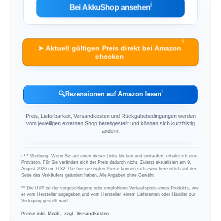
ℹ︎
Bei AkkuShop ansehen
ℹ︎
➤ Aktuell gültigen Preis direkt bei Amazon
checken
ℹ︎
🔍
Rezensionen auf Amazon lesen
Preis, Lieferbarkeit, Versandkosten und Rückgabebedingungen werden
vom jeweiligen externen Shop bereitgestellt und können sich kurzfristig
ändern.
ℹ︎ / * Werbung: Wenn Sie auf einen dieser Links klicken und einkaufen, erhalte ich eine
Provision. Für Sie verändert sich der Preis dadurch nicht. Zuletzt aktualisiert am 9.
August 2026 um 0:32. Die hier gezeigten Preise können sich zwischenzeitlich auf der
Seite des Verkäufers geändert haben. Alle Angaben ohne Gewähr.
** Die UVP ist der vorgeschlagene oder empfohlene Verkaufspreis eines Produkts, wie
er vom Hersteller angegeben und vom Hersteller, einem Lieferanten oder Händler zur
Verfügung gestellt wird.
Preise inkl. MwSt., zzgl. Versandkosten