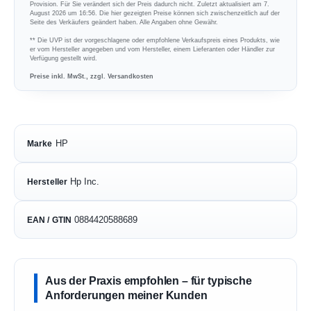
Provision. Für Sie verändert sich der Preis dadurch nicht. Zuletzt aktualisiert am 7.
August 2026 um 16:56. Die hier gezeigten Preise können sich zwischenzeitlich auf der
Seite des Verkäufers geändert haben. Alle Angaben ohne Gewähr.
** Die UVP ist der vorgeschlagene oder empfohlene Verkaufspreis eines Produkts, wie
er vom Hersteller angegeben und vom Hersteller, einem Lieferanten oder Händler zur
Verfügung gestellt wird.
Preise inkl. MwSt., zzgl. Versandkosten
HP
Marke
Hp Inc.
Hersteller
0884420588689
EAN / GTIN
Aus der Praxis empfohlen – für typische
Anforderungen meiner Kunden