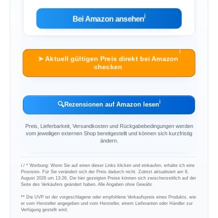
ℹ︎
Bei Amazon ansehen
ℹ︎
➤ Aktuell gültigen Preis direkt bei Amazon
checken
ℹ︎
🔍
Rezensionen auf Amazon lesen
Preis, Lieferbarkeit, Versandkosten und Rückgabebedingungen werden
vom jeweiligen externen Shop bereitgestellt und können sich kurzfristig
ändern.
ℹ︎ / * Werbung: Wenn Sie auf einen dieser Links klicken und einkaufen, erhalte ich eine
Provision. Für Sie verändert sich der Preis dadurch nicht. Zuletzt aktualisiert am 8.
August 2026 um 13:26. Die hier gezeigten Preise können sich zwischenzeitlich auf der
Seite des Verkäufers geändert haben. Alle Angaben ohne Gewähr.
** Die UVP ist der vorgeschlagene oder empfohlene Verkaufspreis eines Produkts, wie
er vom Hersteller angegeben und vom Hersteller, einem Lieferanten oder Händler zur
Verfügung gestellt wird.