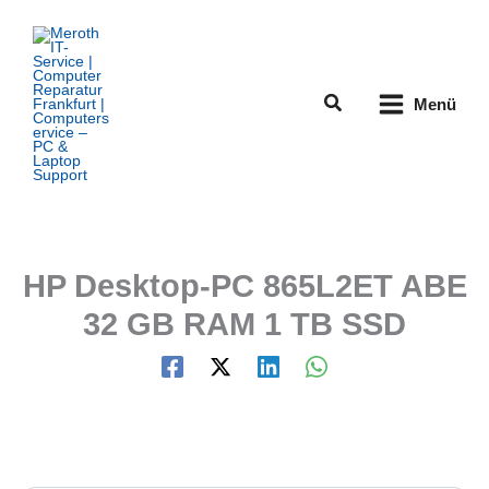
Zum
Inhalt
springen
Suchen
Menü
HP Desktop-PC 865L2ET ABE
32 GB RAM 1 TB SSD