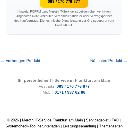
069 / 170 776 877
Hinweis: PCFFM bzw. Meroth IT-Service ist bei den oben verlinkten
Angeboten nicht Verkäufer, Versanddienstleister oder Vertragspartner
des Kaufvertrags. Die technische Dienstleistung vor Ort ist separat vom
Produktkauf.
←
Vorheriges Produkt
Nächstes Produkt
→
Ihr persönlicher IT-Service in Frankfurt am Main
Festnetz:
069 / 170 776 877
Mobil:
0171 / 937 62 66
© 2026 |
Meroth IT-Service Frankfurt am Main
|
Servicegebiet
|
FAQ
|
Systemcheck-Tool herunterladen
|
Leistungssammlung
|
Themenseiten