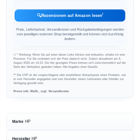
ℹ︎
🔍
Rezensionen auf Amazon lesen
Preis, Lieferbarkeit, Versandkosten und Rückgabebedingungen werden
vom jeweiligen externen Shop bereitgestellt und können sich kurzfristig
ändern.
ℹ︎ / * Werbung: Wenn Sie auf einen dieser Links klicken und einkaufen, erhalte ich eine
Provision. Für Sie verändert sich der Preis dadurch nicht. Zuletzt aktualisiert am 8.
August 2026 um 14:23. Die hier gezeigten Preise können sich zwischenzeitlich auf der
Seite des Verkäufers geändert haben. Alle Angaben ohne Gewähr.
** Die UVP ist der vorgeschlagene oder empfohlene Verkaufspreis eines Produkts, wie
er vom Hersteller angegeben und vom Hersteller, einem Lieferanten oder Händler zur
Verfügung gestellt wird.
Preise inkl. MwSt., zzgl. Versandkosten
HP
Marke
HP
Hersteller