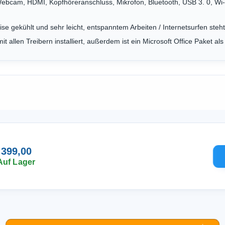
ebcam, HDMI, Kopfhöreranschluss, Mikrofon, Bluetooth, USB 3. 0, Wi-Fi 
eise gekühlt und sehr leicht, entspanntem Arbeiten / Internetsurfen ste
it allen Treibern installiert, außerdem ist ein Microsoft Office Paket als
 399,00
Auf Lager