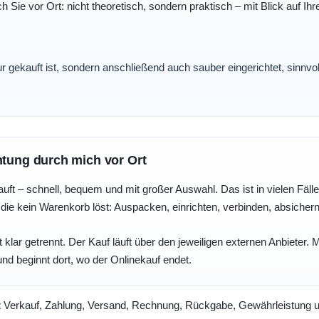
ch Sie vor Ort: nicht theoretisch, sondern praktisch – mit Blick auf
nur gekauft ist, sondern anschließend auch sauber eingerichtet, sinnv
htung durch mich vor Ort
uft – schnell, bequem und mit großer Auswahl. Das ist in vielen Fällen 
die kein Warenkorb löst: Auspacken, einrichten, verbinden, absicher
 klar getrennt. Der Kauf läuft über den jeweiligen externen Anbieter.
und beginnt dort, wo der Onlinekauf endet.
t
Verkauf, Zahlung, Versand, Rechnung, Rückgabe, Gewährleistung un