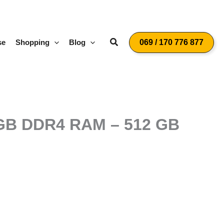
Suchen
se
Shopping
Blog
069 / 170 776 877
16 GB DDR4 RAM – 512 GB