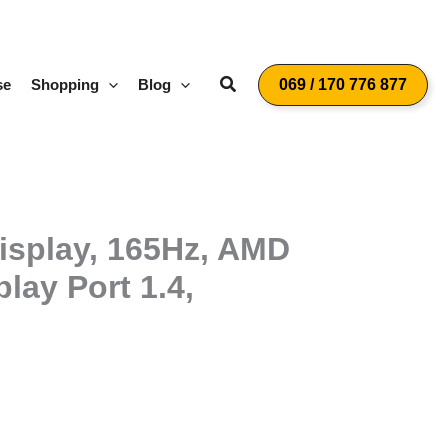
Suchen
se
Shopping
Blog
069 / 170 776 877
isplay, 165Hz, AMD
lay Port 1.4,