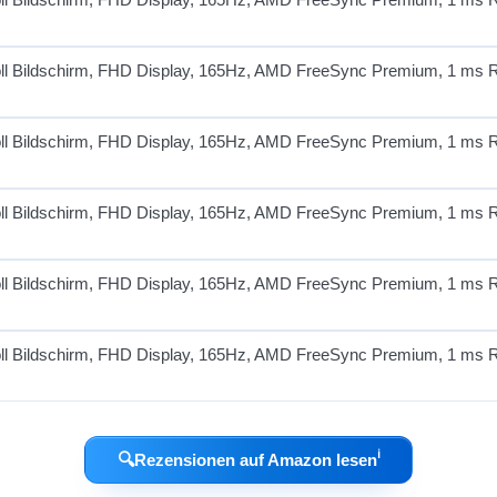
ℹ︎
🔍
Rezensionen auf Amazon lesen