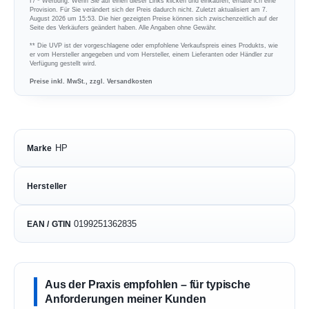
ℹ︎ / * Werbung: Wenn Sie auf einen dieser Links klicken und einkaufen, erhalte ich eine
Provision. Für Sie verändert sich der Preis dadurch nicht. Zuletzt aktualisiert am 7.
August 2026 um 15:53. Die hier gezeigten Preise können sich zwischenzeitlich auf der
Seite des Verkäufers geändert haben. Alle Angaben ohne Gewähr.
** Die UVP ist der vorgeschlagene oder empfohlene Verkaufspreis eines Produkts, wie
er vom Hersteller angegeben und vom Hersteller, einem Lieferanten oder Händler zur
Verfügung gestellt wird.
Preise inkl. MwSt., zzgl. Versandkosten
HP
Marke
Hersteller
0199251362835
EAN / GTIN
Aus der Praxis empfohlen – für typische
Anforderungen meiner Kunden