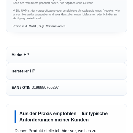
Seite des Verkäufers geändert haben. Alle Angaben ohne Gewähr.
** Die UVP ist der vorgeschlagene oder empfohlene Verkaufspreis eines Produkts, wie
er vom Hersteller angegeben und vom Hersteller, einem Lieferanten oder Händler zur
Verfügung gestellt wird.
Preise inkl. MwSt., zzgl. Versandkosten
HP
Marke
HP
Hersteller
0198990765297
EAN / GTIN
Aus der Praxis empfohlen – für typische
Anforderungen meiner Kunden
Dieses Produkt stelle ich hier vor, weil es zu