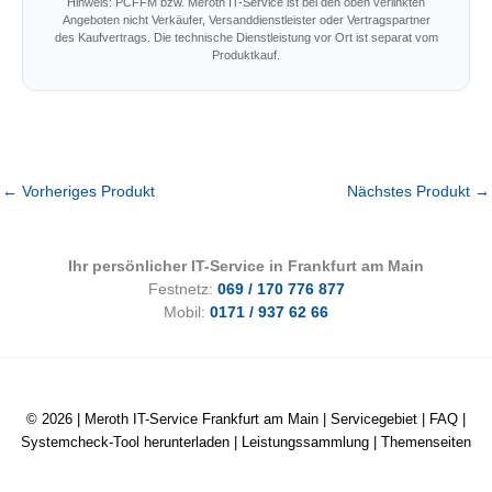
Hinweis: PCFFM bzw. Meroth IT-Service ist bei den oben verlinkten
Angeboten nicht Verkäufer, Versanddienstleister oder Vertragspartner
des Kaufvertrags. Die technische Dienstleistung vor Ort ist separat vom
Produktkauf.
←
Vorheriges Produkt
Nächstes Produkt
→
Ihr persönlicher IT-Service in Frankfurt am Main
Festnetz:
069 / 170 776 877
Mobil:
0171 / 937 62 66
© 2026 |
Meroth IT-Service Frankfurt am Main
|
Servicegebiet
|
FAQ
|
Systemcheck-Tool herunterladen
|
Leistungssammlung
|
Themenseiten