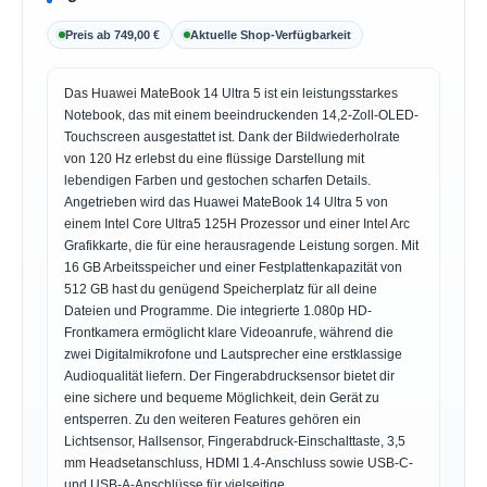
Preis ab 749,00 €
Aktuelle Shop-Verfügbarkeit
Das Huawei MateBook 14 Ultra 5 ist ein leistungsstarkes
Notebook, das mit einem beeindruckenden 14,2-Zoll-OLED-
Touchscreen ausgestattet ist. Dank der Bildwiederholrate
von 120 Hz erlebst du eine flüssige Darstellung mit
lebendigen Farben und gestochen scharfen Details.
Angetrieben wird das Huawei MateBook 14 Ultra 5 von
einem Intel Core Ultra5 125H Prozessor und einer Intel Arc
Grafikkarte, die für eine herausragende Leistung sorgen. Mit
16 GB Arbeitsspeicher und einer Festplattenkapazität von
512 GB hast du genügend Speicherplatz für all deine
Dateien und Programme. Die integrierte 1.080p HD-
Frontkamera ermöglicht klare Videoanrufe, während die
zwei Digitalmikrofone und Lautsprecher eine erstklassige
Audioqualität liefern. Der Fingerabdrucksensor bietet dir
eine sichere und bequeme Möglichkeit, dein Gerät zu
entsperren. Zu den weiteren Features gehören ein
Lichtsensor, Hallsensor, Fingerabdruck-Einschalttaste, 3,5
mm Headsetanschluss, HDMI 1.4-Anschluss sowie USB-C-
und USB-A-Anschlüsse für vielseitige