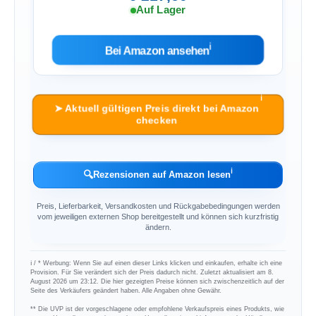
Auf Lager
ℹ︎
Bei Amazon ansehen
ℹ︎
➤ Aktuell gültigen Preis direkt bei Amazon
checken
ℹ︎
🔍
Rezensionen auf Amazon lesen
Preis, Lieferbarkeit, Versandkosten und Rückgabebedingungen werden
vom jeweiligen externen Shop bereitgestellt und können sich kurzfristig
ändern.
ℹ︎ / * Werbung: Wenn Sie auf einen dieser Links klicken und einkaufen, erhalte ich eine
Provision. Für Sie verändert sich der Preis dadurch nicht. Zuletzt aktualisiert am 8.
August 2026 um 23:12. Die hier gezeigten Preise können sich zwischenzeitlich auf der
Seite des Verkäufers geändert haben. Alle Angaben ohne Gewähr.
** Die UVP ist der vorgeschlagene oder empfohlene Verkaufspreis eines Produkts, wie