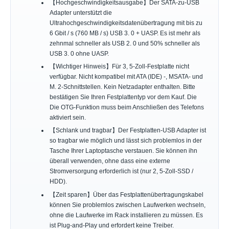
【Hochgeschwindigkeitsausgabe】Der SATA-zu-USB
Adapter unterstützt die
Ultrahochgeschwindigkeitsdatenübertragung mit bis zu
6 Gbit / s (760 MB / s) USB 3. 0 + UASP. Es ist mehr als
zehnmal schneller als USB 2. 0 und 50% schneller als
USB 3. 0 ohne UASP.
【Wichtiger Hinweis】Für 3, 5-Zoll-Festplatte nicht
verfügbar. Nicht kompatibel mit ATA (IDE) -, MSATA- und
M. 2-Schnittstellen. Kein Netzadapter enthalten. Bitte
bestätigen Sie Ihren Festplattentyp vor dem Kauf. Die
Die OTG-Funktion muss beim Anschließen des Telefons
aktiviert sein.
【Schlank und tragbar】Der Festplatten-USB Adapter ist
so tragbar wie möglich und lässt sich problemlos in der
Tasche Ihrer Laptoptasche verstauen. Sie können ihn
überall verwenden, ohne dass eine externe
Stromversorgung erforderlich ist (nur 2, 5-Zoll-SSD /
HDD).
【Zeit sparen】Über das Festplattenübertragungskabel
können Sie problemlos zwischen Laufwerken wechseln,
ohne die Laufwerke im Rack installieren zu müssen. Es
ist Plug-and-Play und erfordert keine Treiber.