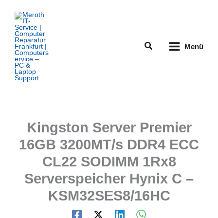
Zum
Inhalt
springen
Suchen
Menü
Kingston Server Premier
16GB 3200MT/s DDR4 ECC
CL22 SODIMM 1Rx8
Serverspeicher Hynix C –
KSM32SES8/16HC