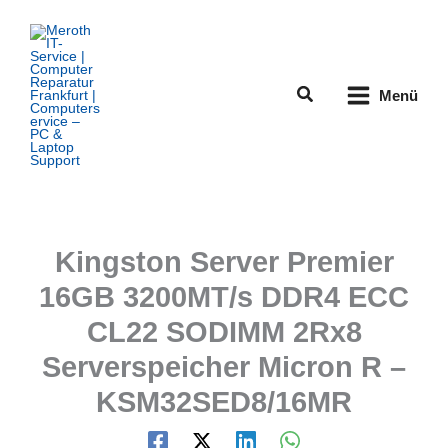
Zum
Inhalt
springen
Suchen
Menü
Kingston Server Premier
16GB 3200MT/s DDR4 ECC
CL22 SODIMM 2Rx8
Serverspeicher Micron R –
KSM32SED8/16MR