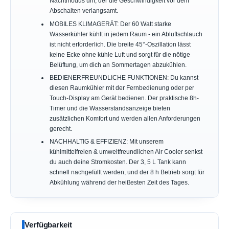
Nachtmodus um, der die Geschwindigkeit vor dem
Abschalten verlangsamt.
MOBILES KLIMAGERÄT: Der 60 Watt starke
Wasserkühler kühlt in jedem Raum - ein Abluftschlauch
ist nicht erforderlich. Die breite 45°-Oszillation lässt
keine Ecke ohne kühle Luft und sorgt für die nötige
Belüftung, um dich an Sommertagen abzukühlen.
BEDIENERFREUNDLICHE FUNKTIONEN: Du kannst
diesen Raumkühler mit der Fernbedienung oder per
Touch-Display am Gerät bedienen. Der praktische 8h-
Timer und die Wasserstandsanzeige bieten
zusätzlichen Komfort und werden allen Anforderungen
gerecht.
NACHHALTIG & EFFIZIENZ: Mit unserem
kühlmittelfreien & umweltfreundlichen Air Cooler senkst
du auch deine Stromkosten. Der 3, 5 L Tank kann
schnell nachgefüllt werden, und der 8 h Betrieb sorgt für
Abkühlung während der heißesten Zeit des Tages.
Verfügbarkeit