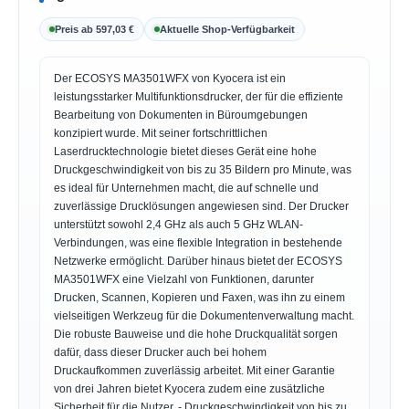
Preis ab 597,03 €
Aktuelle Shop-Verfügbarkeit
Der ECOSYS MA3501WFX von Kyocera ist ein
leistungsstarker Multifunktionsdrucker, der für die effiziente
Bearbeitung von Dokumenten in Büroumgebungen
konzipiert wurde. Mit seiner fortschrittlichen
Laserdrucktechnologie bietet dieses Gerät eine hohe
Druckgeschwindigkeit von bis zu 35 Bildern pro Minute, was
es ideal für Unternehmen macht, die auf schnelle und
zuverlässige Drucklösungen angewiesen sind. Der Drucker
unterstützt sowohl 2,4 GHz als auch 5 GHz WLAN-
Verbindungen, was eine flexible Integration in bestehende
Netzwerke ermöglicht. Darüber hinaus bietet der ECOSYS
MA3501WFX eine Vielzahl von Funktionen, darunter
Drucken, Scannen, Kopieren und Faxen, was ihn zu einem
vielseitigen Werkzeug für die Dokumentenverwaltung macht.
Die robuste Bauweise und die hohe Druckqualität sorgen
dafür, dass dieser Drucker auch bei hohem
Druckaufkommen zuverlässig arbeitet. Mit einer Garantie
von drei Jahren bietet Kyocera zudem eine zusätzliche
Sicherheit für die Nutzer. - Druckgeschwindigkeit von bis zu