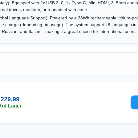
rately). Equipped with 2x USB 3. 0, 1x Type-C, Mini HDMI, 3. 5mm audi
rnal drives, monitors, or a headset with ease
lobal Language Support】Powered by a 38Wh rechargeable lithium-poly
ingle charge (depending on usage). The system supports 8 languages inc
ssian, and Italian – making it a great choice for international users, 
 229,99
Auf Lager