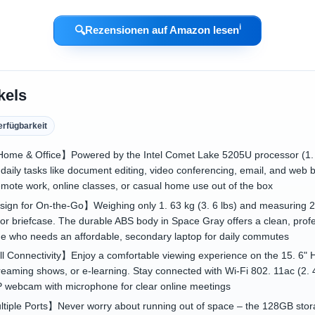
ℹ︎
🔍
Rezensionen auf Amazon lesen
kels
erfügbarkeit
or Home & Office】Powered by the Intel Comet Lake 5205U processor 
 daily tasks like document editing, video conferencing, email, and web 
remote work, online classes, or casual home use out of the box
sign for On-the-Go】Weighing only 1. 63 kg (3. 6 lbs) and measuring 2
 or briefcase. The durable ABS body in Space Gray offers a clean, profes
ne who needs an affordable, secondary laptop for daily commutes
ll Connectivity】Enjoy a comfortable viewing experience on the 15. 6" 
treaming shows, or e-learning. Stay connected with Wi-Fi 802. 11ac (2. 
P webcam with microphone for clear online meetings
tiple Ports】Never worry about running out of space – the 128GB sto