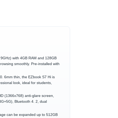
(1. 9GHz) with 4GB RAM and 128GB
browsing smoothly. Pre-installed with
0. 6mm thin, the EZbook S7 Hi is
sional look, ideal for students,
HD (1366x768) anti-glare screen,
4G+5G), Bluetooth 4. 2, dual
rage can be expanded up to 512GB