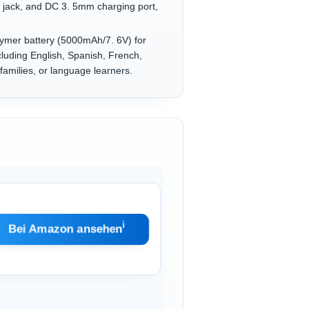
o jack, and DC 3. 5mm charging port,
mer battery (5000mAh/7. 6V) for
luding English, Spanish, French,
families, or language learners.
ℹ︎
Bei Amazon ansehen