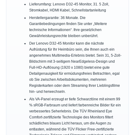
Lieferumfang: Lenovo D32-45 Monitor, 31. 5 Zoll,
Stromkabel, HDMI Kabel, Schnellstartanleitung
Herstellergarantie: 36 Monate. Die
Garantiebedingungen finden Sie unter „Weitere
technische Informationen“. Ihre gesetzlichen
Gewährleistungsrechte bleiben unberührt.
Der Lenovo D32-45 Monitor kann die nächste
Aufrüstung für Ihr Heimbüro sein, die Ihnen auch ein
angenehmes Multimedia-Erlebnis bietet. Sein 31, 5-Zoll-
Bildschirm mit 3-seitigem NearEdgeless-Design und
Full-HD-Auflösung (1920 x 1080) bietet eine gute
Detailgenauigkeit für ermüdungsfreies Betrachten, egal
ob Sie zwischen Arbeitsdokumenten, mehreren
Registerkarten oder dem Streaming Ihrer Lieblingsfilme
hin- und herwechseln.
Als VA-Panel erzeugt er tiefe Schwarztöne mit einem 99
% sRGB-Farbraum und liefert farbenreiche Bilder für ein
verbessertes Seherlebnis. Die TÜV Rheinland Eye
Comfort-zertifizierte Technologie des Monitors filtert
schädliches blaues Licht heraus, um die Augen zu
entlasten, während die TÜV Flicker Free-zertifizierte