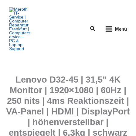
Zum
Inhalt
springen
Suchen
Menü
Lenovo D32-45 | 31,5" 4K
Monitor | 1920×1080 | 60Hz |
250 nits | 4ms Reaktionszeit |
VA-Panel | HDMI | DisplayPort
| höhenverstellbar |
entspiegelt | 6,3kg | schwarz