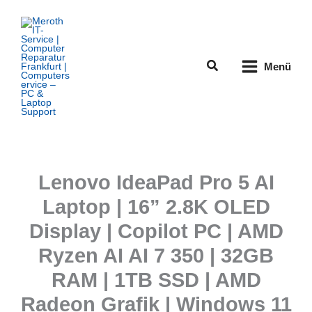
Zum
Inhalt
springen
Suchen
Menü
Lenovo IdeaPad Pro 5 AI
Laptop | 16” 2.8K OLED
Display | Copilot PC | AMD
Ryzen AI AI 7 350 | 32GB
RAM | 1TB SSD | AMD
Radeon Grafik | Windows 11