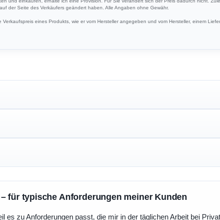
cken und einkaufen, erhalte ich eine Provision. Für Sie verändert sich der Preis dadurch nicht. Zul
h auf der Seite des Verkäufers geändert haben. Alle Angaben ohne Gewähr.
Verkaufspreis eines Produkts, wie er vom Hersteller angegeben und vom Hersteller, einem Liefer
 – für typische Anforderungen meiner Kunden
eil es zu Anforderungen passt, die mir in der täglichen Arbeit bei Pri