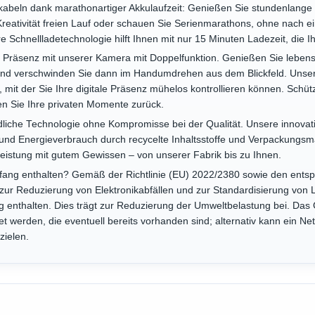
mkabeln dank marathonartiger Akkulaufzeit: Genießen Sie stundenlange
 Kreativität freien Lauf oder schauen Sie Serienmarathons, ohne nach
re Schnellladetechnologie hilft Ihnen mit nur 15 Minuten Ladezeit, die I
le Präsenz mit unserer Kamera mit Doppelfunktion. Genießen Sie leben
und verschwinden Sie dann im Handumdrehen aus dem Blickfeld. Unser
 mit der Sie Ihre digitale Präsenz mühelos kontrollieren können. Schüt
n Sie Ihre privaten Momente zurück.
liche Technologie ohne Kompromisse bei der Qualität. Unsere innovativ
l und Energieverbrauch durch recycelte Inhaltsstoffe und Verpackungsma
leistung mit gutem Gewissen – von unserer Fabrik bis zu Ihnen.
rumfang enthalten? Gemäß der Richtlinie (EU) 2022/2380 sowie den ent
 Reduzierung von Elektronikabfällen und zur Standardisierung von L
ng enthalten. Dies trägt zur Reduzierung der Umweltbelastung bei. Da
et werden, die eventuell bereits vorhanden sind; alternativ kann ein N
zielen.