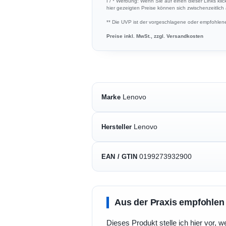
ℹ︎ / * Werbung: Wenn Sie auf einen dieser Links kli
hier gezeigten Preise können sich zwischenzeitlic
** Die UVP ist der vorgeschlagene oder empfohlene 
Preise inkl. MwSt., zzgl. Versandkosten
Lenovo
Marke
Lenovo
Hersteller
0199273932900
EAN / GTIN
Aus der Praxis empfohlen
Dieses Produkt stelle ich hier vor, w