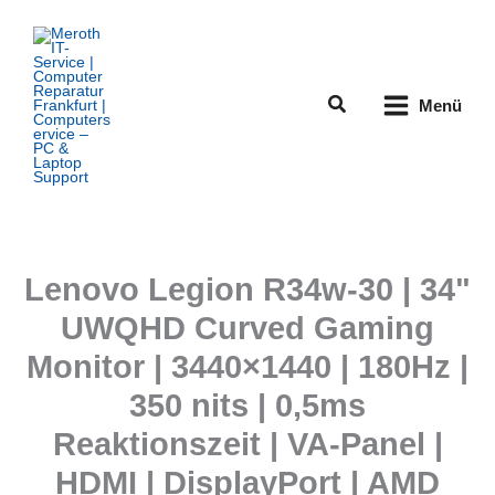
Zum
Inhalt
springen
Suchen
Menü
Lenovo Legion R34w-30 | 34"
UWQHD Curved Gaming
Monitor | 3440×1440 | 180Hz |
350 nits | 0,5ms
Reaktionszeit | VA-Panel |
HDMI | DisplayPort | AMD