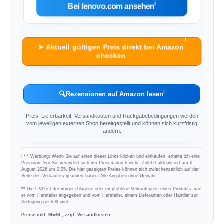
ℹ︎
Bei lenovo.com ansehen
ℹ︎
➤ Aktuell gültigen Preis direkt bei Amazon
checken
ℹ︎
🔍
Rezensionen auf Amazon lesen
Preis, Lieferbarkeit, Versandkosten und Rückgabebedingungen werden
vom jeweiligen externen Shop bereitgestellt und können sich kurzfristig
ändern.
ℹ︎ / * Werbung: Wenn Sie auf einen dieser Links klicken und einkaufen, erhalte ich eine
Provision. Für Sie verändert sich der Preis dadurch nicht. Zuletzt aktualisiert am 6.
August 2026 um 0:25. Die hier gezeigten Preise können sich zwischenzeitlich auf der
Seite des Verkäufers geändert haben. Alle Angaben ohne Gewähr.
** Die UVP ist der vorgeschlagene oder empfohlene Verkaufspreis eines Produkts, wie
er vom Hersteller angegeben und vom Hersteller, einem Lieferanten oder Händler zur
Verfügung gestellt wird.
Preise inkl. MwSt., zzgl. Versandkosten