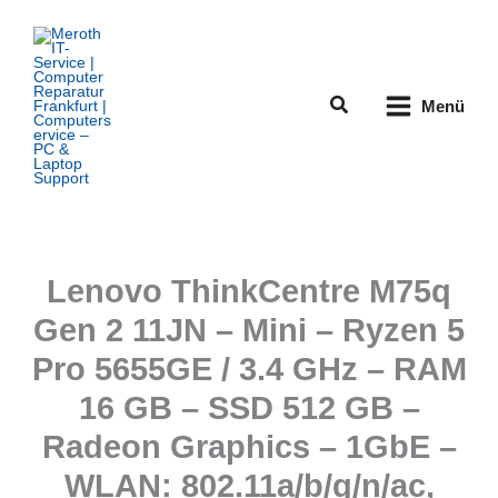
Zum
Inhalt
springen
Suchen
Menü
Lenovo ThinkCentre M75q
Gen 2 11JN – Mini – Ryzen 5
Pro 5655GE / 3.4 GHz – RAM
16 GB – SSD 512 GB –
Radeon Graphics – 1GbE –
WLAN: 802.11a/b/g/n/ac,