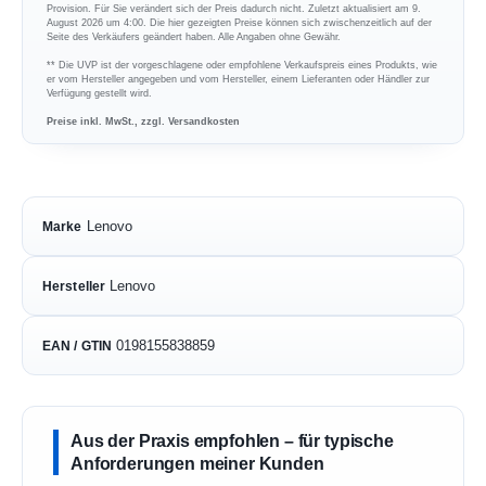
Provision. Für Sie verändert sich der Preis dadurch nicht. Zuletzt aktualisiert am 9.
August 2026 um 4:00. Die hier gezeigten Preise können sich zwischenzeitlich auf der
Seite des Verkäufers geändert haben. Alle Angaben ohne Gewähr.
** Die UVP ist der vorgeschlagene oder empfohlene Verkaufspreis eines Produkts, wie
er vom Hersteller angegeben und vom Hersteller, einem Lieferanten oder Händler zur
Verfügung gestellt wird.
Preise inkl. MwSt., zzgl. Versandkosten
Lenovo
Marke
Lenovo
Hersteller
0198155838859
EAN / GTIN
Aus der Praxis empfohlen – für typische
Anforderungen meiner Kunden